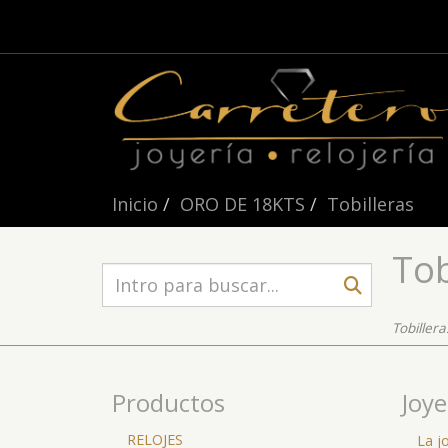
Inicio
ORO DE 18KTS
Tobilleras
Tob
Tobiller
Productos
Joye
RELOJES
La j