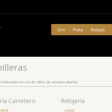
Oro
Plata
Relojes
illeras
as fabricadas en oro de 18kts, de variados diseños.
ría Carretero
Relojería
oyería
Lotus