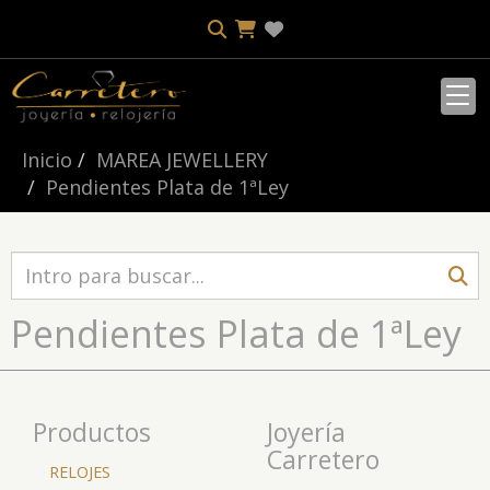
Inicio
MAREA JEWELLERY
Pendientes Plata de 1ªLey
Pendientes Plata de 1ªLey
Productos
Joyería
Carretero
RELOJES