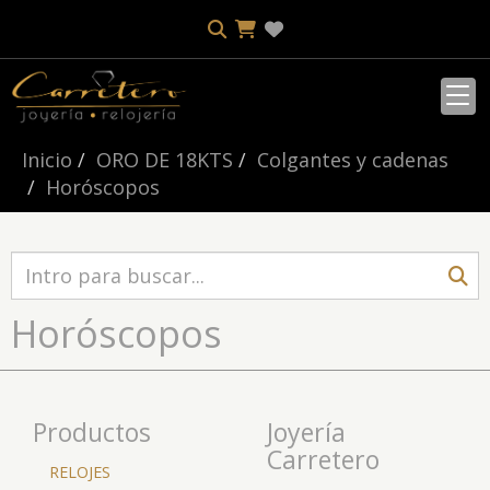
Inicio
ORO DE 18KTS
Colgantes y cadenas
Horóscopos
Horóscopos
Productos
Joyería
Carretero
RELOJES