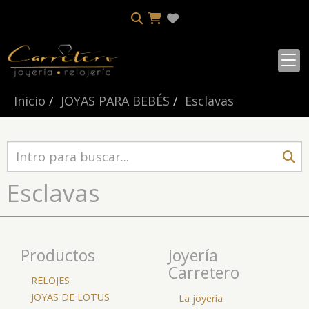
Inicio
JOYAS PARA BEBÉS
Esclavas
Esclavas
Productos
Joyería
Carretero
RELOJES
JOYAS DE LOTUS
La joyería