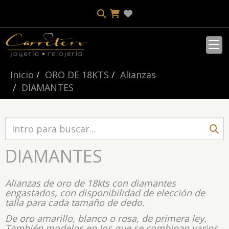
Inicio
ORO DE 18KTS
Alianzas
DIAMANTES
DIAMANTES
Alianzas de oro de 18kts con diamantes
engastados, con disponibilidad de elección de
talla para cada tamaño de dedo.
De oro amarillo, blanco o rosa, de primera ley.
También modelos en los que se combinan varios