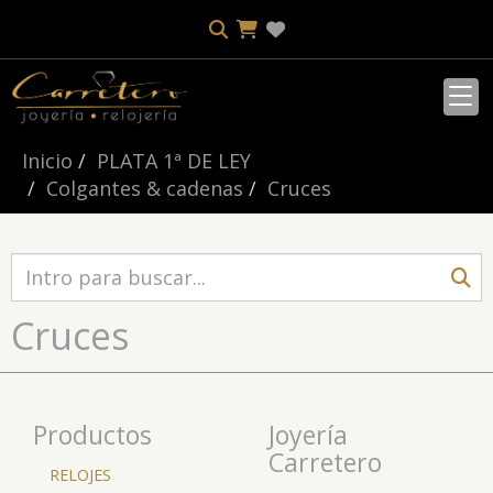
Inicio
PLATA 1ª DE LEY
Colgantes & cadenas
Cruces
Cruces
Productos
Joyería
Carretero
RELOJES